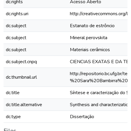
dc.rights
Acesso Aberto
dc.rights.uri
http://creativecommons.org/li
dc.subject
Estanato de estrôncio
dc.subject
Mineral perovskita
dc.subject
Materiais cerâmicos
dc.subject.cnpq
CIENCIAS EXATAS E DA TE
http://repositorio.bc.ufg.
dc.thumbnail.url
%20Sara%20Bambirra%20M
dc.title
Síntese e caracterização do 
dc.title.alternative
Synthesis and characterizati
dc.type
Dissertação
Files