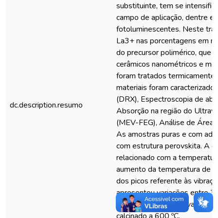
substituinte, tem se intensif
campo de aplicação, dentre elas
fotoluminescentes. Neste tra
La3+ nas porcentagens em mol 
do precursor polimérico, que é
cerâmicos nanométricos e mon
foram tratados termicamente 
materiais foram caracterizado
(DRX), Espectroscopia de abs
dc.description.resumo
Absorção na região do Ultravio
(MEV-FEG), Análise de Área S
As amostras puras e com adiç
com estrutura perovskita. A d
relacionado com a temperatura
aumento da temperatura de ca
dos picos referente às vibraç
apresentou variações entre 3
intensidade foi observada pa
calcinado a 600 ºC.