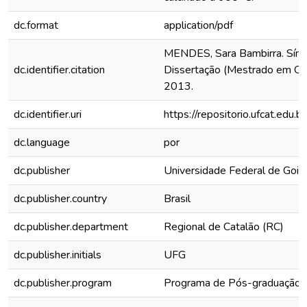
dc.format
application/pdf
MENDES, Sara Bambirra. Sínte
dc.identifier.citation
Dissertação (Mestrado em Quím
2013.
dc.identifier.uri
https://repositorio.ufcat.edu.
dc.language
por
dc.publisher
Universidade Federal de Goiá
dc.publisher.country
Brasil
dc.publisher.department
Regional de Catalão (RC)
dc.publisher.initials
UFG
dc.publisher.program
Programa de Pós-graduação 