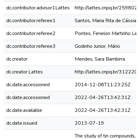
dc.contributor.advisor1Lattes
http://lattes.cnpq.br/2598
dc.contributor.referee1
Santos, Maria Rita de Cássia
dc.contributor.referee2
Pontes, Fenelon Martinho Lim
dc.contributor.referee3
Godinho Junior, Mário
dc.creator
Mendes, Sara Bambirra
dc.creator.Lattes
http://lattes.cnpq.br/3122
dc.date.accessioned
2014-12-08T11:23:25Z
dc.date.accessioned
2022-04-26T13:42:31Z
dc.date.available
2022-04-26T13:42:31Z
dc.date.issued
2013-07-19
The study of tin compounds, es