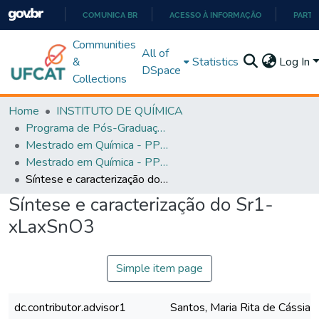
COMUNICA BR
ACESSO À INFORMAÇÃO
PARTI
IR
Communities
All of
PARA
&
Statistics
Log In
DSpace
O
Collections
CONTEÚDO
Home
INSTITUTO DE QUÍMICA
Programa de Pós-Graduação em Química - PPGQ
Mestrado em Química - PPGQ
Mestrado em Química - PPGQ
Síntese e caracterização do Sr1-xLaxSnO3
Síntese e caracterização do Sr1-
xLaxSnO3
Simple item page
dc.contributor.advisor1
Santos, Maria Rita de Cássia