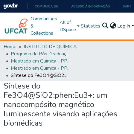
COMUNICA BR
ACESSO À INFORMAÇÃO
PARTI
IR
Communities
All of
PARA
&
Statistics
Log In
DSpace
O
Collections
CONTEÚDO
Home
INSTITUTO DE QUÍMICA
Programa de Pós-Graduação em Química - PPGQ
Mestrado em Química - PPGQ
Mestrado em Química - PPGQ
Síntese do Fe3O4@SiO2:phen:Eu3+: um nanocompósito magnético luminescente visando aplicações biomédicas
Síntese do
Fe3O4@SiO2:phen:Eu3+: um
nanocompósito magnético
luminescente visando aplicações
biomédicas