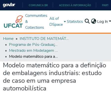
COMUNICA BR
ACESSO À INFORMAÇÃO
PARTI
IR
Communities
All of
PARA
&
Statistics
Log In
DSpace
O
Collections
CONTEÚDO
Home
INSTITUTO DE MATEMÁTICA E TECNOLOGIA
Programa de Pós-Graduação em Modelagem e Otimização (PPGMO)
Mestrado em Modelagem e Otimização - PPGMO
Modelo matemático para a definição de embalagens industriais: estudo de caso em uma empresa automobilística
Modelo matemático para a definição
de embalagens industriais: estudo
de caso em uma empresa
automobilística