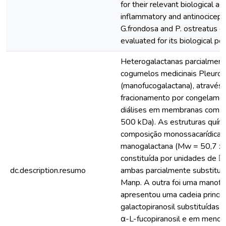
for their relevant biological a
inflammatory and antinocicept
G.frondosa and P. ostreatus co
evaluated for its biological pot
Heterogalactanas parcialment
cogumelos medicinais Pleurotu
(manofucogalactana), através 
fracionamento por congelamen
diálises em membranas com d
500 kDa). As estruturas quím
composição monossacarídica, 
manogalactana (Mw = 50,7 x 1
constituída por unidades de
dc.description.resumo
ambas parcialmente substituí
Manp. A outra foi uma manofu
apresentou uma cadeia princip
galactopiranosil substituída
α-L-fucopiranosil e em menor