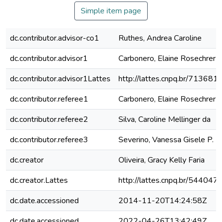
Simple item page
dc.contributor.advisor-co1
Ruthes, Andrea Caroline
dc.contributor.advisor1
Carbonero, Elaine Rosechrer
dc.contributor.advisor1Lattes
http://lattes.cnpq.br/7136
dc.contributor.referee1
Carbonero, Elaine Rosechrer
dc.contributor.referee2
Silva, Caroline Mellinger da
dc.contributor.referee3
Severino, Vanessa Gisele P.
dc.creator
Oliveira, Gracy Kelly Faria
dc.creator.Lattes
http://lattes.cnpq.br/5440
dc.date.accessioned
2014-11-20T14:24:58Z
dc.date.accessioned
2022-04-26T13:42:49Z