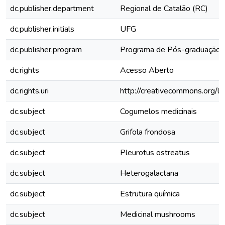
dc.publisher.department
Regional de Catalão (RC)
dc.publisher.initials
UFG
dc.publisher.program
Programa de Pós-graduação 
dc.rights
Acesso Aberto
dc.rights.uri
http://creativecommons.org/li
dc.subject
Cogumelos medicinais
dc.subject
Grifola frondosa
dc.subject
Pleurotus ostreatus
dc.subject
Heterogalactana
dc.subject
Estrutura química
dc.subject
Medicinal mushrooms