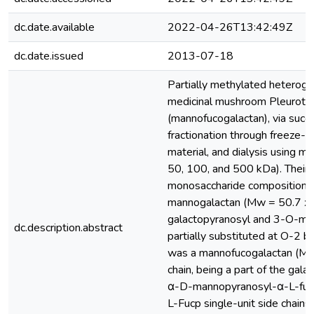
dc.date.available
2022-04-26T13:42:49Z
dc.date.issued
2013-07-18
Partially methylated heterogal
medicinal mushroom Pleurotus
(mannofucogalactan), via succ
fractionation through freeze-th
material, and dialysis using 
50, 100, and 500 kDa). Their 
monosaccharide composition, 
mannogalactan (Mw = 50.7 x 1
galactopyranosyl and 3-O-met
dc.description.abstract
partially substituted at O-2
was a mannofucogalactan (Mw 
chain, being a part of the gal
α-D-mannopyranosyl-α-L-fucop
L-Fucp single-unit side chains