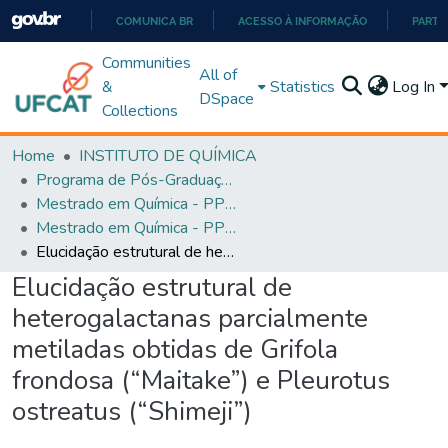
COMUNICA BR
ACESSO À INFORMAÇÃO
PARTI
IR
Communities
All of
PARA
&
Statistics
Log In
DSpace
O
Collections
CONTEÚDO
Home
INSTITUTO DE QUÍMICA
Programa de Pós-Graduação em Química - PPGQ
Mestrado em Química - PPGQ
Mestrado em Química - PPGQ
Elucidação estrutural de heterogalactanas parcialmente metiladas obtidas de Grifola frondosa (“Maitake”) e Pleurotus ostreatus (“Shimeji”)
Elucidação estrutural de
heterogalactanas parcialmente
metiladas obtidas de Grifola
frondosa (“Maitake”) e Pleurotus
ostreatus (“Shimeji”)