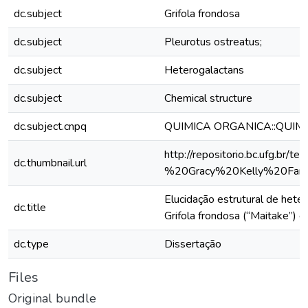
dc.subject
Grifola frondosa
dc.subject
Pleurotus ostreatus;
dc.subject
Heterogalactans
dc.subject
Chemical structure
dc.subject.cnpq
QUIMICA ORGANICA::QUIM
http://repositorio.bc.ufg.
dc.thumbnail.url
%20Gracy%20Kelly%20Faria
Elucidação estrutural de hete
dc.title
Grifola frondosa (“Maitake”) e
dc.type
Dissertação
Files
Original bundle