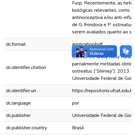
Fucp. Recentemente, as heter
biológicas relevantes, como a 
antinociceptiva e/ou anti-infl
de G. frondosa e P. ostreatu
serem avaliados quanto ao seu
dc.format
application/pdf
OLIVEIRA, Gracy Kelly Faria. 
parcialmente metiladas obtida
dc.identifier.citation
ostreatus (“Shimeji”). 2013. 
Universidade Federal de Goiás
dc.identifier.uri
https://repositorio.ufcat.edu.
dc.language
por
dc.publisher
Universidade Federal de Goiá
dc.publisher.country
Brasil