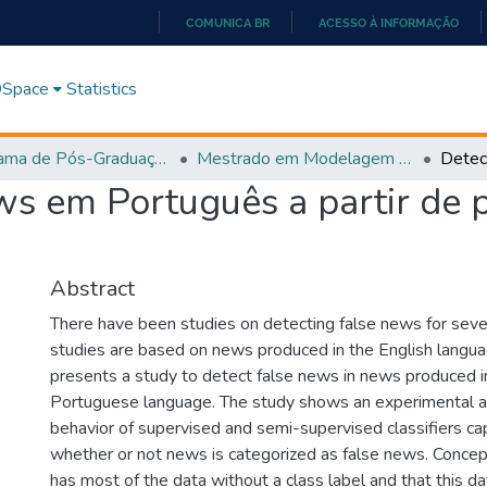
COMUNICA BR
ACESSO À INFORMAÇÃO
IR
PARA
 DSpace
Statistics
O
CONTEÚDO
Programa de Pós-Graduação em Modelagem e Otimização (PPGMO)
Mestrado em Modelagem e Otimização - PPGMO
s em Português a partir de 
Abstract
There have been studies on detecting false news for seve
studies are based on news produced in the English langua
presents a study to detect false news in news produced in
Portuguese language. The study shows an experimental an
behavior of supervised and semi-supervised classifiers ca
whether or not news is categorized as false news. Concep
has most of the data without a class label and that this d