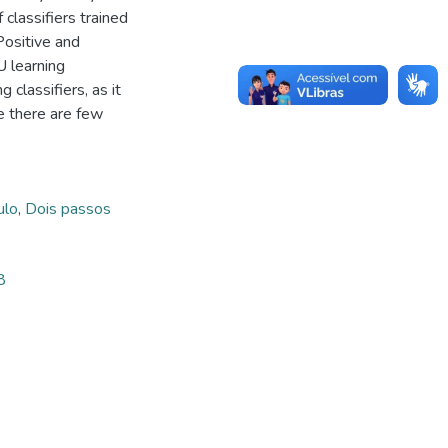
 classifiers trained
Positive and
U learning
classifiers, as it
e there are few
ulo
,
Dois passos
8