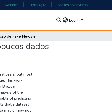
PARTICIPE
LEGISLAÇÃO
ÓRGÃOS DO GOVERNO
Log In
Detecção de Fake News em Português a partir de poucos dados rotulados
poucos dados
ral years, but most
ge. This work
 Brazilian
alysis of the
pable of predicting
ts that a dataset
ata may or may not