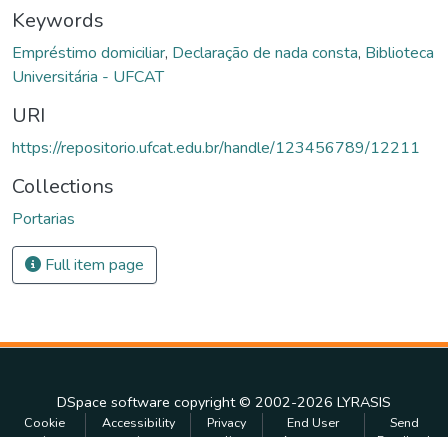
Keywords
Empréstimo domiciliar
,
Declaração de nada consta
,
Biblioteca
Universitária - UFCAT
URI
https://repositorio.ufcat.edu.br/handle/123456789/12211
Collections
Portarias
Full item page
DSpace software
copyright © 2002-2026
LYRASIS
Cookie
Accessibility
Privacy
End User
Send
settings
settings
policy
Agreement
Feedback