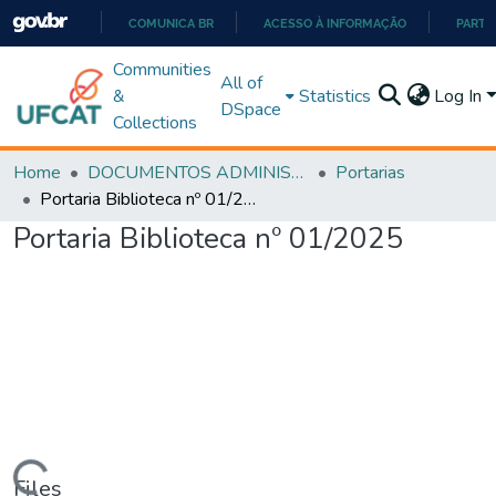
COMUNICA BR
ACESSO À INFORMAÇÃO
PARTI
IR
Communities
All of
PARA
&
Statistics
Log In
DSpace
O
Collections
CONTEÚDO
Home
DOCUMENTOS ADMINISTRATIVOS
Portarias
Portaria Biblioteca nº 01/2025
Portaria Biblioteca nº 01/2025
Files