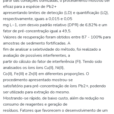
partir das condições otimizadas, o procedimento mostrou ser
eficaz para a espécie de Pb2+
apresentando limites de detecção (LD) e quantificação (LQ),
respectivamente, iguais a 0,015 e 0,05
mg L−1, com desvio padrão relativo (DPR) de 6,82% e um
fator de pré-concentração igual a 49,5.
Valores de recuperação foram obtidos entre 87 - 100% para
amostras de sedimento fortificadas. A
fim de analisar a seletividade do método, foi realizado a
avaliação de possíveis interferentes, a
partir do cálculo do fator de interferência (FI). Tendo sido
analisados os íons íons Cu(II), Ni(II),
Co(II), Fe(III) e Zn(II) em diferentes proporções. O
procedimento apresentado mostrou-se
satisfatório para pré-concentração de íons Pb2+, podendo
ser utilizado para extração do mesmo.
Mostrando-se rápido, de baixo custo, além da redução no
consumo de reagentes e geração de
resíduos. Fatores que favorecem o desenvolvimento de um