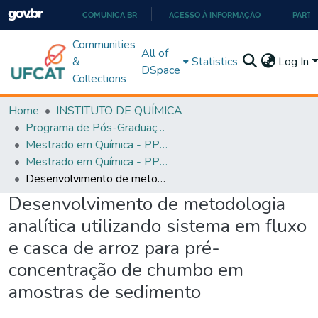
COMUNICA BR
ACESSO À INFORMAÇÃO
PARTI
IR
Communities
All of
PARA
&
Statistics
Log In
DSpace
O
Collections
CONTEÚDO
Home
INSTITUTO DE QUÍMICA
Programa de Pós-Graduação em Química - PPGQ
Mestrado em Química - PPGQ
Mestrado em Química - PPGQ
Desenvolvimento de metodologia analítica utilizando sistema em fluxo e casca de arroz para pré-concentração de chumbo em amostras de sedimento
Desenvolvimento de metodologia
analítica utilizando sistema em fluxo
e casca de arroz para pré-
concentração de chumbo em
amostras de sedimento