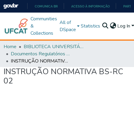
COMUNICA BR
ACESSO À INFORMAÇÃO
PARTI
IR
Communities
All of
PARA
&
Statistics
Log In
DSpace
O
Collections
CONTEÚDO
Home
BIBLIOTECA UNIVERSITÁRIA
Documentos Regulatórios e Instruções
INSTRUÇÃO NORMATIVA BS-RC 02
INSTRUÇÃO NORMATIVA BS-RC
02