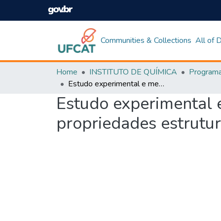
Communities & Collections
All of
Home
INSTITUTO DE QUÍMICA
Estudo experimental e mecânico quântico “ab initio” para investigar as propriedades estruturais e eletrônicas do zirconato de cálcio
Estudo experimental e
propriedades estrutura