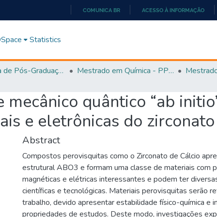
COMUNICA BR
ACESSO À INFORMAÇÃO
IR
PARA
 DSpace
Statistics
O
CONTEÚDO
Programa de Pós-Graduação em Química - PPGQ
Mestrado em Química - PPGQ
 mecânico quântico “ab initio”
is e eletrônicas do zirconato
Abstract
Compostos perovisquitas como o Zirconato de Cálcio apr
estrutural ABO3 e formam uma classe de materiais com p
magnéticas e elétricas interessantes e podem ter diversa
científicas e tecnológicas. Materiais perovisquitas serão r
trabalho, devido apresentar estabilidade físico-química e 
propriedades de estudos. Deste modo, investigações exp