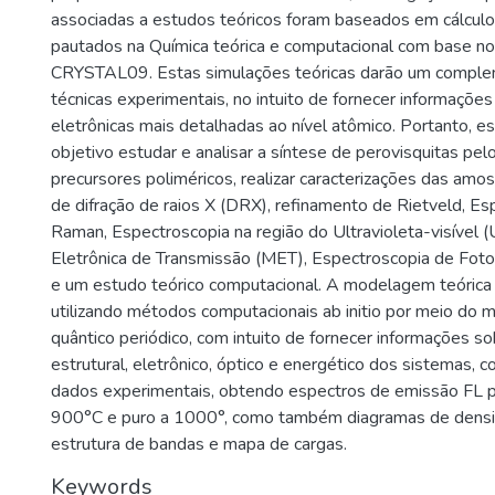
associadas a estudos teóricos foram baseados em cálculos 
pautados na Química teórica e computacional com base n
CRYSTAL09. Estas simulações teóricas darão um compl
técnicas experimentais, no intuito de fornecer informações
eletrônicas mais detalhadas ao nível atômico. Portanto, e
objetivo estudar e analisar a síntese de perovisquitas pe
precursores poliméricos, realizar caracterizações das amo
de difração de raios X (DRX), refinamento de Rietveld, Es
Raman, Espectroscopia na região do Ultravioleta-visível (
Eletrônica de Transmissão (MET), Espectroscopia de Foto
e um estudo teórico computacional. A modelagem teórica 
utilizando métodos computacionais ab initio por meio do
quântico periódico, com intuito de fornecer informações so
estrutural, eletrônico, óptico e energético dos sistemas,
dados experimentais, obtendo espectros de emissão FL 
900°C e puro a 1000°, como também diagramas de densi
estrutura de bandas e mapa de cargas.
Keywords