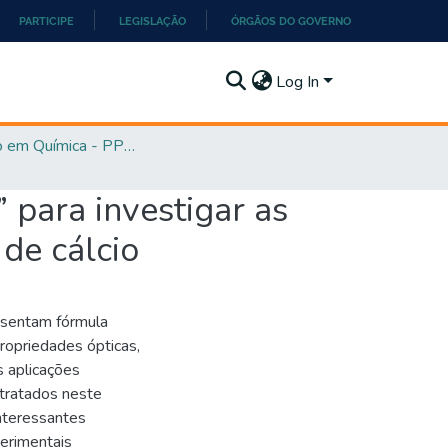
PARTICIPE
LEGISLAÇÃO
ÓRGÃOS DO GOVERNO
Log In
Mestrado em Química - PPGQ
 para investigar as
 de cálcio
esentam fórmula
ropriedades ópticas,
s aplicações
etratados neste
interessantes
erimentais