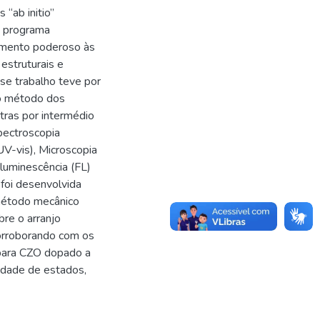
“ab initio”
o programa
emento poderoso às
 estruturais e
sse trabalho teve por
lo método dos
stras por intermédio
pectroscopia
UV-vis), Microscopia
luminescência (FL)
foi desenvolvida
 método mecânico
bre o arranjo
 corroborando com os
para CZO dopado a
dade de estados,