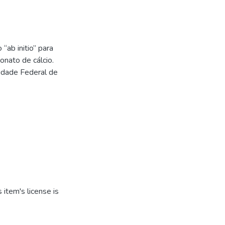
“ab initio” para
onato de cálcio.
idade Federal de
item's license is